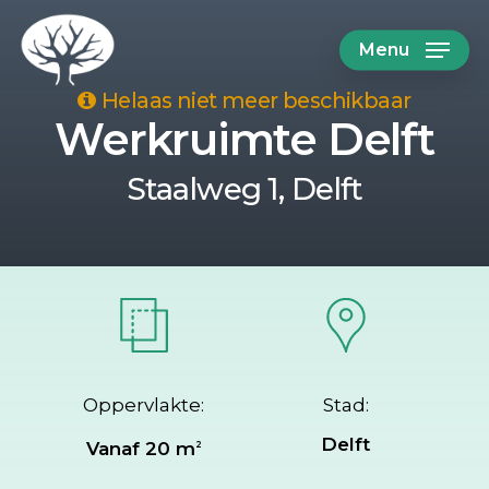
Skip
Menu
to
main
Helaas niet meer beschikbaar
Werkruimte Delft
content
Staalweg 1, Delft
Oppervlakte:
Stad:
Delft
Vanaf 20 m
2