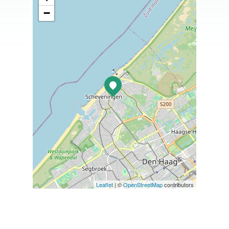
−
Leaflet
| ©
OpenStreetMap
contributors