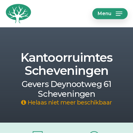
Skip
Menu
to
main
content
Kantoorruimtes
Scheveningen
Gevers Deynootweg 61
Scheveningen
Helaas niet meer beschikbaar