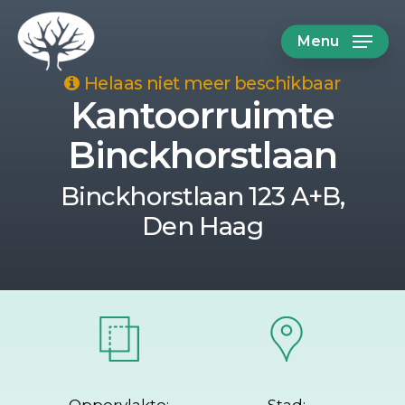
Skip
Menu
to
main
Helaas niet meer beschikbaar
Kantoorruimte
content
Binckhorstlaan
Binckhorstlaan 123 A+B,
Den Haag