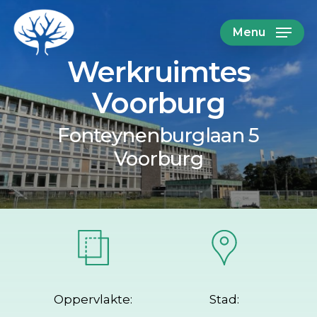
Skip
Menu
to
Werkruimtes
main
content
Voorburg
Fonteynenburglaan 5
Voorburg
Oppervlakte:
Stad: