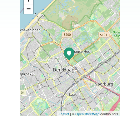
−
Leaflet
| ©
OpenStreetMap
contributors