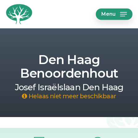
Skip
Menu
to
main
content
Den Haag
Benoordenhout
Josef Israëlslaan Den Haag
Helaas niet meer beschikbaar